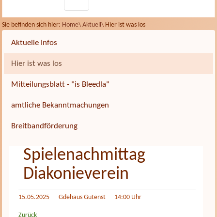
Sie befinden sich hier:
Home\
Aktuell\
Hier ist was los
Aktuelle Infos
Hier ist was los
Mitteilungsblatt - "is Bleedla"
amtliche Bekanntmachungen
Breitbandförderung
Spielenachmittag
Diakonieverein
15.05.2025
Gdehaus Gutenst 14:00 Uhr
Zurück