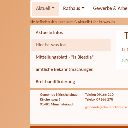
Aktuell
Rathaus
Gewerbe & Arbe
Sie befinden sich hier:
Home\
Aktuell\
Hier ist was los
Aktuelle Infos
Hier ist was los
18.
Mitteilungsblatt - "is Bleedla"
Zur
amtliche Bekanntmachungen
Breitbandförderung
Gemeinde Münchsteinach
Telefon 09166 210
Kirchenweg 6
Telefax 09166 278
91481 Münchsteinach
gemeinde(at)muenchsteinac