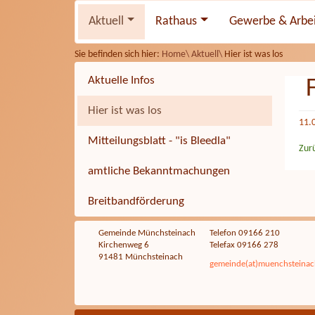
Aktuell
Rathaus
Gewerbe & Arbe
Sie befinden sich hier:
Home\
Aktuell\
Hier ist was los
Aktuelle Infos
Hier ist was los
11.
Mitteilungsblatt - "is Bleedla"
Zur
amtliche Bekanntmachungen
Breitbandförderung
Gemeinde Münchsteinach
Telefon 09166 210
Kirchenweg 6
Telefax 09166 278
91481 Münchsteinach
gemeinde(at)muenchsteinac