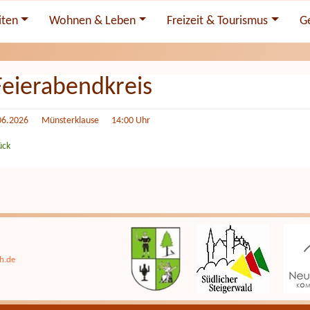
iten
Wohnen & Leben
Freizeit & Tourismus
G
Feierabendkreis
06.2026
Münsterklause 14:00 Uhr
ück
h.de