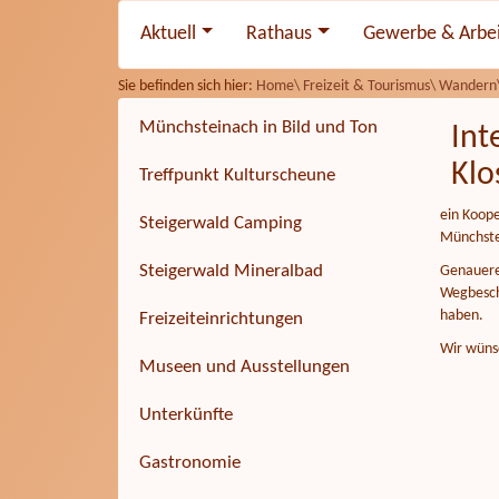
Aktuell
Rathaus
Gewerbe & Arbe
Sie befinden sich hier:
Home\
Freizeit & Tourismus\
Wandern
Münchsteinach in Bild und Ton
Int
Klo
Treffpunkt Kulturscheune
ein Koop
Steigerwald Camping
Münchste
Steigerwald Mineralbad
Genauere 
Wegbeschr
haben.
Freizeiteinrichtungen
Wir wüns
Museen und Ausstellungen
Unterkünfte
Gastronomie