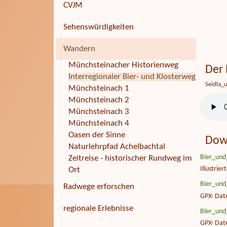
CVJM
Sehenswürdigkeiten
Wandern
Münchsteinacher Historienweg
Der 
Interregionaler Bier- und Klosterweg
Seidla_
Münchsteinach 1
Münchsteinach 2
Münchsteinach 3
Münchsteinach 4
Oasen der Sinne
Dow
Naturlehrpfad Achelbachtal
Bier_und
Zeitreise - historischer Rundweg im
Illustrie
Ort
Bier_und
Radwege erforschen
GPX- Date
regionale Erlebnisse
Bier_und
GPX- Dat