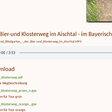
Bier-und Klosterweg im Aischtal - im Bayeris
und_Bibelgarten_-_der_Bier-und_Klosterweg_im_Aischtal.MP3
nload
_Klosterweg.pdf
rte Wegbeschreibung
_Klosterweg_gruen_n.gpx
n für Tour grün
_Klosterweg_orange_.gpx
en für Tour orange